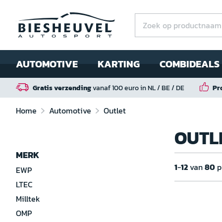
AUTOMOTIVE
KARTING
COMBIDEALS
Gratis verzending
vanaf 100 euro in NL / BE / DE
Pr
Home
Automotive
Outlet
OUTL
MERK
1
-
12
van
80
p
EWP
LTEC
Milltek
OMP