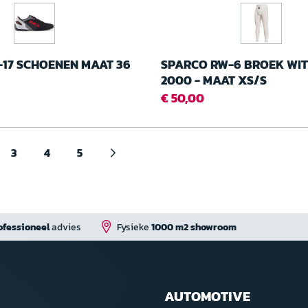
-17 SCHOENEN MAAT 36
SPARCO RW-6 BROEK WIT
2000 - MAAT XS/S
€ 50,00
3
4
5
Pagina
Verder
met
bestellen
ofessioneel
advies
Fysieke
1000 m2 showroom
AUTOMOTIVE