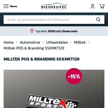
W
Menu
ke
1000 m2 showroom
Home
Automotive
Uitlaatdelen
Milltek
Milltek POS & Branding SSXMKT129
MILLTEK POS & BRANDING SSXMKT129
Ga
naar
-15%
het
einde
van
de
afbeeldingen-