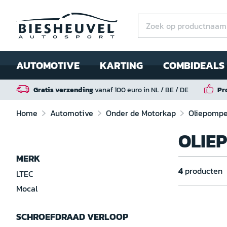
AUTOMOTIVE
KARTING
COMBIDEALS
Gratis verzending
vanaf 100 euro in NL / BE / DE
Pr
Home
Automotive
Onder de Motorkap
Oliepomp
OLIE
MERK
4
producten
LTEC
Mocal
SCHROEFDRAAD VERLOOP