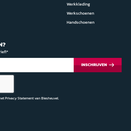
Werkkleding
Werkschoenen
Handschoenen
N?
ief!*
INSCHRIJVEN
 het
Privacy Statement
van Biesheuvel.