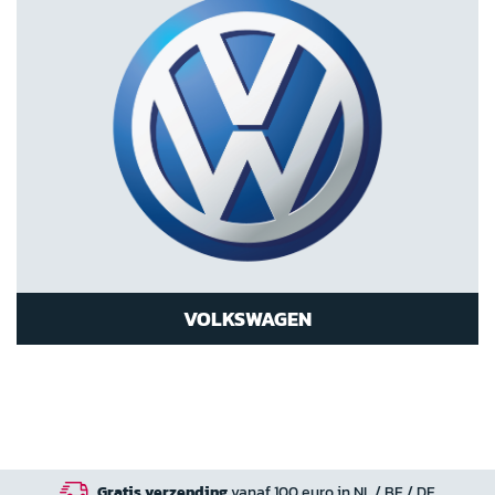
VOLKSWAGEN
Gratis verzending
vanaf 100 euro in NL / BE / DE