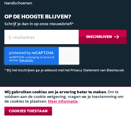
Handschoenen
OP DE HOOGTE BLIJVEN?
Schrijf je dan in op onze nieuwsbrief!*
INSCHRIJVEN
* Bij het inschrijven ga je akkoord met het
Privacy Statement
van Biesheuvel.
Wij gebruiken cookies om je ervaring beter te maken.
Om te
© Copyright 2022 Biesheuvel Autosport
voldoen aan de cookie wetgeving, vragen we je toestemming om
de cookies te plaatsen.
Meer informatie
.
Algemene voorwaarden
COOKIES TOESTAAN
Privacy Statement
Magento webshop
door
Dutchwebdesign