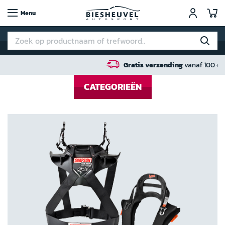
W
Menu
Gratis verzending
vanaf 100 euro in NL / BE / D
CATEGORIEËN