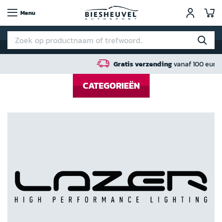
W
Menu
Gratis verzending
vanaf 100 euro in NL / BE / DE
CATEGORIEËN